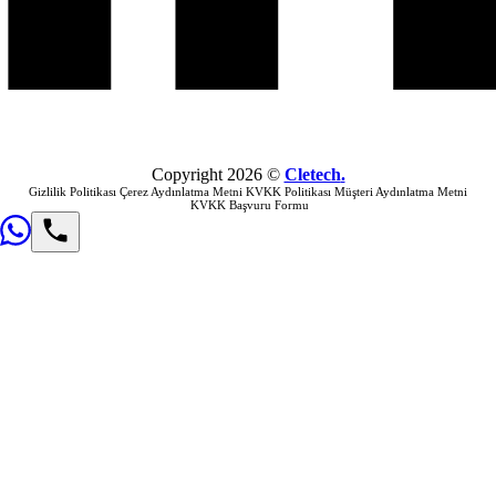
Copyright
2026
©
Cletech
.
Gizlilik Politikası
Çerez Aydınlatma Metni
KVKK Politikası
Müşteri Aydınlatma Metni
KVKK Başvuru Formu