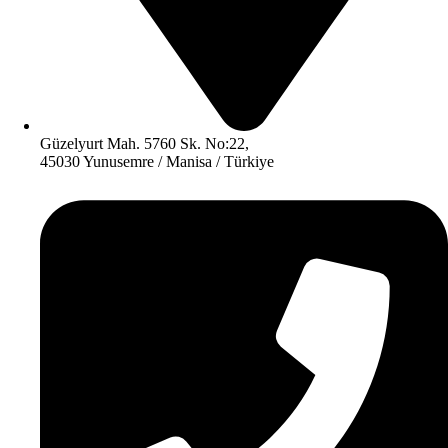
Güzelyurt Mah. 5760 Sk. No:22,
45030 Yunusemre / Manisa / Türkiye