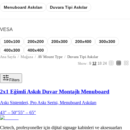
Menuboard Askıları
Duvara Tipi Askılar
VESA
100x100
200x200
200x300
200x400
300x300
400x300
400x400
Ana Sayfa
/
Mağaza
/
AV Mount Type
/
Duvara Tipi Askılar
Show :
9
12
18
24
Filters
2x1 Eğimli Askılı Duvar Montajlı Menuboard
Askı Sistemleri, Pro Askı Serisi, Menuboard Askıları
43″ – 50″
55″ – 65″
Cletech, profesyoneller için dijital signage kabinleri ve aksesuarları