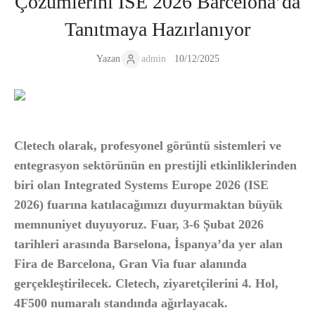
Çözümlerini ISE 2026 Barcelona’da
Tanıtmaya Hazırlanıyor
Yazan
admin
10/12/2025
Cletech olarak, profesyonel görüntü sistemleri ve
entegrasyon sektörünün en prestijli etkinliklerinden
biri olan
Integrated Systems Europe 2026 (ISE
2026)
fuarına katılacağımızı duyurmaktan büyük
memnuniyet duyuyoruz. Fuar,
3-6 Şubat 2026
tarihleri arasında
Barselona, İspanya
’da yer alan
Fira de Barcelona, Gran Via
fuar alanında
gerçekleştirilecek. Cletech, ziyaretçilerini
4. Hol,
4F500 numaralı standında
ağırlayacak.