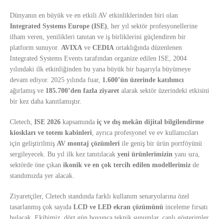
Dünyanın en büyük ve en etkili AV etkinliklerinden biri olan
Integrated Systems Europe (ISE)
, her yıl sektör profesyonellerine
ilham veren, yenilikleri tanıtan ve iş birliklerini güçlendiren bir
platform sunuyor.
AVIXA
ve
CEDIA
ortaklığında düzenlenen
Integrated Systems Events tarafından organize edilen ISE, 2004
yılındaki ilk etkinliğinden bu yana büyük bir başarıyla büyümeye
devam ediyor. 2025 yılında fuar,
1.600’ün üzerinde katılımcı
ağırlamış ve
185.700’den fazla ziyaret
alarak sektör üzerindeki etkisini
bir kez daha kanıtlamıştır.
Cletech,
ISE 2026
kapsamında
iç ve dış mekân dijital bilgilendirme
kioskları ve totem kabinleri
, ayrıca profesyonel ve ev kullanıcıları
için geliştirilmiş
AV montaj çözümleri
ile geniş bir ürün portföyünü
sergileyecek. Bu yıl ilk kez tanıtılacak
yeni ürünlerimizin
yanı sıra,
sektörde öne çıkan
ikonik ve en çok tercih edilen modellerimiz
de
standımızda yer alacak.
Ziyaretçiler, Cletech standında farklı kullanım senaryolarına özel
tasarlanmış çok sayıda
LCD ve LED ekran çözümünü
inceleme fırsatı
bulacak. Ekibimiz, dört gün boyunca teknik sunumlar, canlı gösterimler