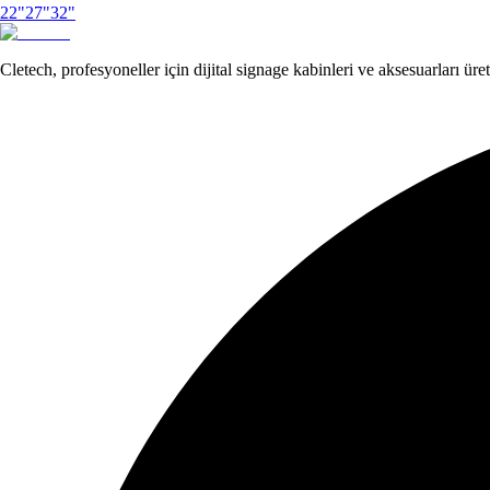
22"
27"
32"
Cletech, profesyoneller için dijital signage kabinleri ve aksesuarları ürete