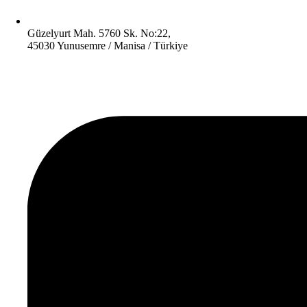
Güzelyurt Mah. 5760 Sk. No:22,
45030 Yunusemre / Manisa / Türkiye