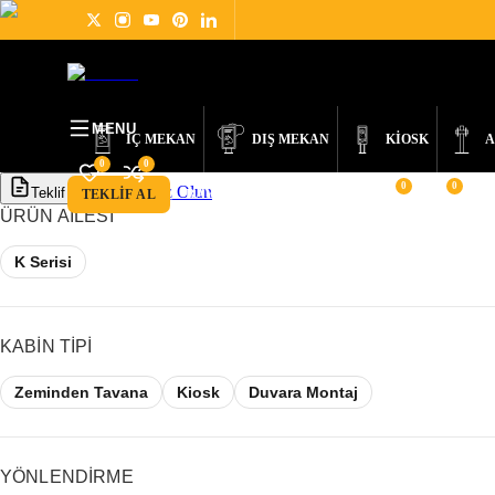
ÜRÜNLER
DIGITAL SIGNAGE NEDİR?
HAKKIMIZDA
HABERLER
DES
MENU
İÇ MEKAN
DIŞ MEKAN
KİOSK
A
0
0
0
0
Bayimiz Olun
Teklif Al
TEKLIF AL
BAYIMIZ OLUN
ÜRÜN AILESI
K Serisi
KABIN TIPI
Zeminden Tavana
Kiosk
Duvara Montaj
YÖNLENDIRME