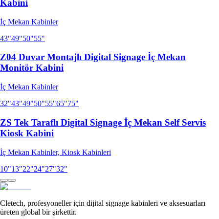
Kabini
İç Mekan Kabinler
43"
49"
50"
55"
Z04 Duvar Montajlı Digital Signage İç Mekan
Monitör Kabini
İç Mekan Kabinler
32"
43"
49"
50"
55"
65"
75"
ZS Tek Taraflı Digital Signage İç Mekan Self Servis
Kiosk Kabini
İç Mekan Kabinler, Kiosk Kabinleri
10"
13"
22"
24"
27"
32"
Cletech, profesyoneller için dijital signage kabinleri ve aksesuarları
üreten global bir şirkettir.