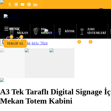
DIGITAL
ÜRÜNLER
SIGNAGE
HAKKIMIZDA
HABERLER
DESTEK
İLETIŞIM
TÜRKÇE
NEDİR?
MENU
İÇ
DIŞ
ASKI
KİOSK
MEKAN
MEKAN
SİSTEMLERİ
0
0
0
0
Bayimiz Olun
Teklif Al
TEKLIF AL
BAYIMIZ OLUN
A3 Tek Taraflı Digital Signage İç
Mekan Totem Kabini