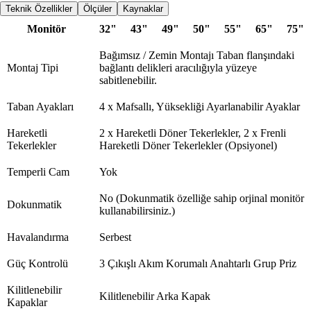
Teknik Özellikler
Ölçüler
Kaynaklar
Monitör
32"
43"
49"
50"
55"
65"
75"
Bağımsız / Zemin Montajı Taban flanşındaki
Montaj Tipi
bağlantı delikleri aracılığıyla yüzeye
sabitlenebilir.
Taban Ayakları
4 x Mafsallı, Yüksekliği Ayarlanabilir Ayaklar
Hareketli
2 x Hareketli Döner Tekerlekler, 2 x Frenli
Tekerlekler
Hareketli Döner Tekerlekler (Opsiyonel)
Temperli Cam
Yok
No (Dokunmatik özelliğe sahip orjinal monitör
Dokunmatik
kullanabilirsiniz.)
Havalandırma
Serbest
Güç Kontrolü
3 Çıkışlı Akım Korumalı Anahtarlı Grup Priz
Kilitlenebilir
Kilitlenebilir Arka Kapak
Kapaklar