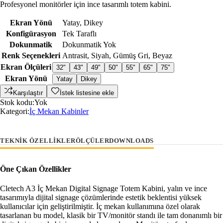
Profesyonel monitörler için ince tasarımlı totem kabini.
Ekran Yönü
Yatay
,
Dikey
Konfigürasyon
Tek Taraflı
Dokunmatik
Dokunmatik Yok
Renk Seçenekleri
Antrasit
,
Siyah
,
Gümüş Gri
,
Beyaz
Ekran Ölçüleri
32"
43"
49"
50"
55"
65"
75"
Ekran Yönü
Yatay
Dikey
Karşılaştır
İstek listesine ekle
Stok kodu:
Yok
Kategori:
İç Mekan Kabinler
TEKNIK ÖZELLIKLER
ÖLÇÜLER
DOWNLOADS
Öne Çıkan Özellikler
Cletech A3 İç Mekan Digital Signage Totem Kabini, yalın ve ince
tasarımıyla dijital signage çözümlerinde estetik beklentisi yüksek
kullanıcılar için geliştirilmiştir. İç mekan kullanımına özel olarak
tasarlanan bu model, klasik bir TV/monitör standı ile tam donanımlı bir