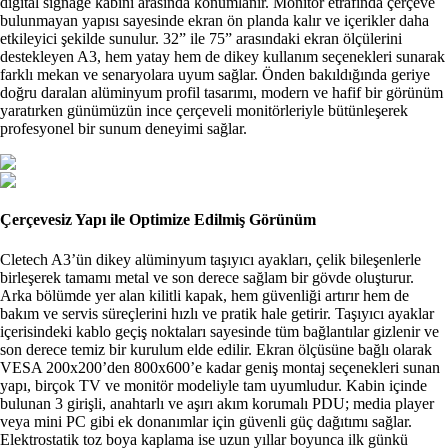
digital signage kabini arasında konumlanır. Monitör etrafında çerçeve
bulunmayan yapısı sayesinde ekran ön planda kalır ve içerikler daha
etkileyici şekilde sunulur. 32” ile 75” arasındaki ekran ölçülerini
destekleyen A3, hem yatay hem de dikey kullanım seçenekleri sunarak
farklı mekan ve senaryolara uyum sağlar. Önden bakıldığında geriye
doğru daralan alüminyum profil tasarımı, modern ve hafif bir görünüm
yaratırken günümüzün ince çerçeveli monitörleriyle bütünleşerek
profesyonel bir sunum deneyimi sağlar.
Çerçevesiz Yapı ile Optimize Edilmiş Görünüm
Cletech A3’ün dikey alüminyum taşıyıcı ayakları, çelik bileşenlerle
birleşerek tamamı metal ve son derece sağlam bir gövde oluşturur.
Arka bölümde yer alan kilitli kapak, hem güvenliği artırır hem de
bakım ve servis süreçlerini hızlı ve pratik hale getirir. Taşıyıcı ayaklar
içerisindeki kablo geçiş noktaları sayesinde tüm bağlantılar gizlenir ve
son derece temiz bir kurulum elde edilir. Ekran ölçüsüne bağlı olarak
VESA 200x200’den 800x600’e kadar geniş montaj seçenekleri sunan
yapı, birçok TV ve monitör modeliyle tam uyumludur. Kabin içinde
bulunan 3 girişli, anahtarlı ve aşırı akım korumalı PDU; media player
veya mini PC gibi ek donanımlar için güvenli güç dağıtımı sağlar.
Elektrostatik toz boya kaplama ise uzun yıllar boyunca ilk günkü