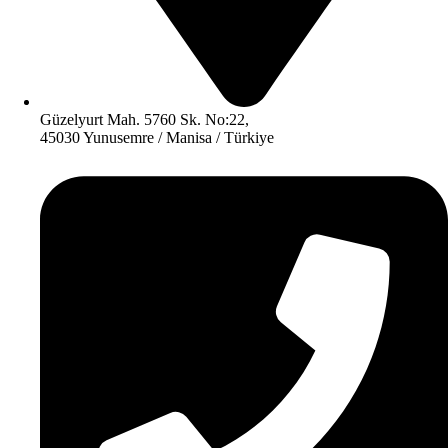
Güzelyurt Mah. 5760 Sk. No:22,
45030 Yunusemre / Manisa / Türkiye