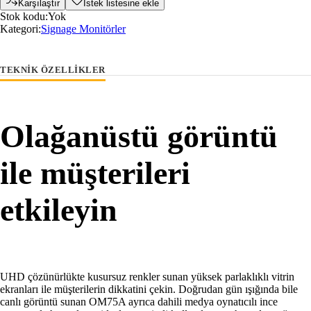
Karşılaştır
İstek listesine ekle
Stok kodu:
Yok
Kategori:
Signage Monitörler
TEKNIK ÖZELLIKLER
Olağanüstü görüntü
ile müşterileri
etkileyin
UHD çözünürlükte kusursuz renkler sunan yüksek parlaklıklı vitrin
ekranları ile müşterilerin dikkatini çekin. Doğrudan gün ışığında bile
canlı görüntü sunan OM75A ayrıca dahili medya oynatıcılı ince