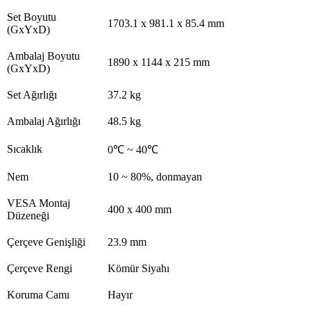
Set Boyutu
1703.1 x 981.1 x 85.4 mm
(GxYxD)
Ambalaj Boyutu
1890 x 1144 x 215 mm
(GxYxD)
Set Ağırlığı
37.2 kg
Ambalaj Ağırlığı
48.5 kg
Sıcaklık
0℃ ~ 40℃
Nem
10 ~ 80%, donmayan
VESA Montaj
400 x 400 mm
Düzeneği
Çerçeve Genişliği
23.9 mm
Çerçeve Rengi
Kömür Siyahı
Koruma Camı
Hayır