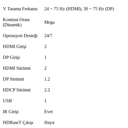
V Tarama Frekansı
24 ~ 75 Hz (HDMI), 30 ~ 75 Hz (DP)
Kontrast Oranı
Mega
(Dinamik)
Operasyon Desteği
24/7
HDMI Girişi
2
DP Girişi
1
HDMI Sürümü
2
DP Sürümü
1.2
HDCP Sürümü
2.2
USB
1
IR Girişi
Evet
HDBaseT Çıkışı
Hayır