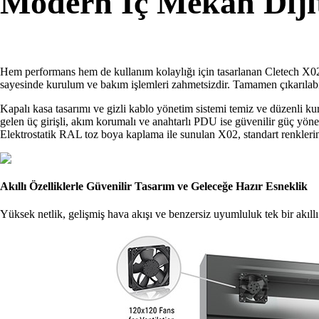
Modern İç Mekan Dijit
Hem performans hem de kullanım kolaylığı için tasarlanan Cletech X02, y
sayesinde kurulum ve bakım işlemleri zahmetsizdir. Tamamen çıkarılabil
Kapalı kasa tasarımı ve gizli kablo yönetim sistemi temiz ve düzenli k
gelen üç girişli, akım korumalı ve anahtarlı PDU ise güvenilir güç yön
Elektrostatik RAL toz boya kaplama ile sunulan X02, standart renklerin 
Akıllı Özelliklerle Güvenilir Tasarım ve Geleceğe Hazır Esneklik
Yüksek netlik, gelişmiş hava akışı ve benzersiz uyumluluk tek bir akıll