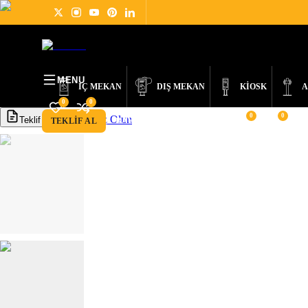
ÜRÜNLER
DIGITAL SIGNAGE NEDİR?
HAKKIMIZDA
HABERLER
DES
MENU
İÇ MEKAN
DIŞ MEKAN
KİOSK
A
0
0
0
0
Bayimiz Olun
Teklif Al
TEKLIF AL
BAYIMIZ OLUN