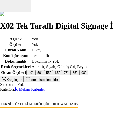
X02 Tek Taraflı Digital Signage
Ağırlık
Yok
Ölçüler
Yok
Ekran Yönü
Dikey
Konfigürasyon
Tek Taraflı
Dokunmatik
Dokunmatik Yok
Renk Seçenekleri
Antrasit
,
Siyah
,
Gümüş Gri
,
Beyaz
Ekran Ölçüleri
49"
50"
55"
65"
75"
85″
98″
Karşılaştır
İstek listesine ekle
Stok kodu:
Yok
Kategori:
İç Mekan Kabinler
TEKNIK ÖZELLIKLER
ÖLÇÜLER
DOWNLOADS