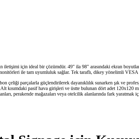
letişimi için ideal bir çözümdür. 49" ila 98" arasındaki ekran boyutlar
onitörleri ile tam uyumluluk sağlar. Tek taraflı, dikey yönelimli VESA 
rbon çeliği parçalarla güçlendirilerek dayanıklılık sunarken şık ve pro
r. Alt kısımdaki pasif hava girişleri ve üstte bulunan dört adet 120x120
ları, perakende mağazaları veya otelcilik alanlarında fark yaratmak için 