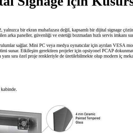
al Signage için Kusur
alnızca bir ekran muhafazası değil, kapsamlı bir dijital signage çözümüd
en arka paneller, güvenliği ve estetiği bozmadan hızlı servis imkanı su
urulumlar sağlar. Mini PC veya medya oynatıcılar için ayrılan VESA mont
etimi sunar. Etkileşim gerektiren projeler için opsiyonel PCAP dokunmat
yanı sıra özel proje renkleriyle de üretilebilmekte olup modern iç meka
ı kabinde.