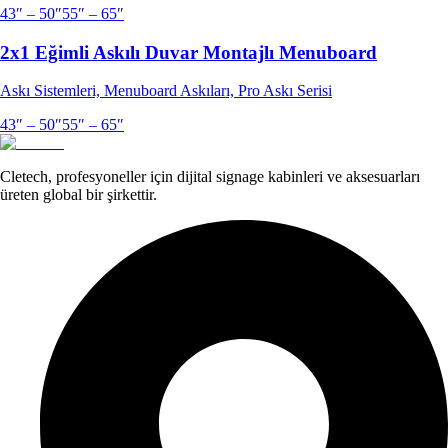
43″ – 50″
55″ – 65″
2x1 Eğimli Askılı Duvar Montajlı Menuboard
Askı Sistemleri, Menuboard Askıları, Pro Askı Serisi
43″ – 50″
55″ – 65″
Cletech, profesyoneller için dijital signage kabinleri ve aksesuarları
üreten global bir şirkettir.