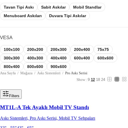
Tavan Tipi Askı
Sabit Askılar
Mobil Standlar
Menuboard Askıları
Duvara Tipi Askılar
VESA
100x100
200x200
200x300
200x400
75x75
300x300
400x300
400x400
600x400
600x600
800x400
800x600
900x600
Ana Sayfa
/
Mağaza
/
Askı Sistemleri
/
Pro Askı Serisi
Show :
9
12
18
24
Filters
MT1L-A Tek Ayaklı Mobil TV Standı
Askı Sistemleri, Pro Askı Serisi, Mobil TV Sehpaları
32" - 55"
43" - 65"