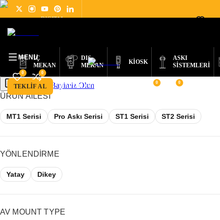
DIGITAL
ÜRÜNLER
SIGNAGE
HAKKIMIZDA
HABERLER
DESTEK
İLETIŞIM
TÜRKÇE
NEDİR?
MENU
İÇ
DIŞ
ASKI
KİOSK
MEKAN
MEKAN
SİSTEMLERİ
0
0
0
0
Bayimiz Olun
Teklif Al
TEKLIF AL
BAYIMIZ OLUN
ÜRÜN AILESI
MT1 Serisi
Pro Askı Serisi
ST1 Serisi
ST2 Serisi
YÖNLENDIRME
Yatay
Dikey
AV MOUNT TYPE