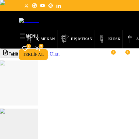
ÜRÜNLER
DIGITAL SIGNAGE NEDİR?
HAKKIMIZDA
HABERLER
DES
MENU
İÇ MEKAN
DIŞ MEKAN
KİOSK
A
0
0
0
0
Bayimiz Olun
Teklif Al
TEKLIF AL
BAYIMIZ OLUN