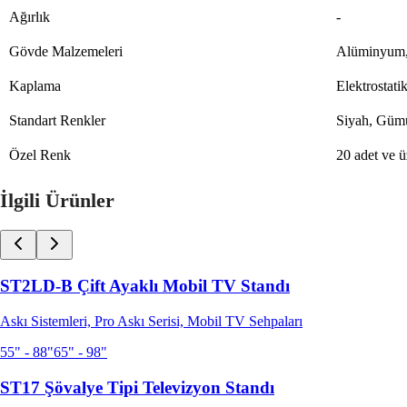
Ağırlık
-
Gövde Malzemeleri
Alüminyum, 
Kaplama
Elektrostat
Standart Renkler
Siyah, Güm
Özel Renk
20 adet ve üz
İlgili Ürünler
ST2LD-B Çift Ayaklı Mobil TV Standı
Askı Sistemleri, Pro Askı Serisi, Mobil TV Sehpaları
55" - 88"
65" - 98"
ST17 Şövalye Tipi Televizyon Standı