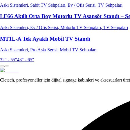
Askı Sistemleri, Sabit TV Sehpaları, Ev / Ofis Serisi, TV Sehpaları
LF66 Akıllı Orta Boy Motorlu TV Asansör Standı – S
Askı Sistemleri, Ev / Ofis Serisi, Motorlu TV Sehpaları, TV Sehpaları
MT1L-A Tek Ayaklı Mobil TV Standı
Askı Sistemleri, Pro Askı Serisi, Mobil TV Sehpaları
32" - 55"
43" - 65"
Cletech, profesyoneller için dijital signage kabinleri ve aksesuarları ürete