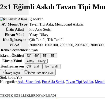
2x1 Eğimli Askılı Tavan Tipi M
Kullanım Alanı
İç Mekan
AV Mount Type
Tavan Tipi Askı
,
Menuboard Askıları
Ürün Ailesi
Pro Askı Serisi
Ekran Yönü
Yatay
,
Dikey
Konfigürasyon
Çift Taraflı
,
Tek Taraflı
VESA
200×200
,
100×100
,
200×300
,
200×400
,
300×300
Renk Seçenekleri
Siyah
Ekran Ölçüleri
43″ – 50″
55″ – 65″
Ekran Yönü
Yatay
Dikey
Konfigürasyon
Çift Taraflı
Tek Taraflı
Karşılaştır
İstek listesine ekle
Stok kodu:
Yok
Kategoriler:
Askı Sistemleri
,
Pro Askı Serisi
,
Tavan Tipi Askılar
,
Menubo
TEKNIK ÖZELLIKLER
DOWNLOADS