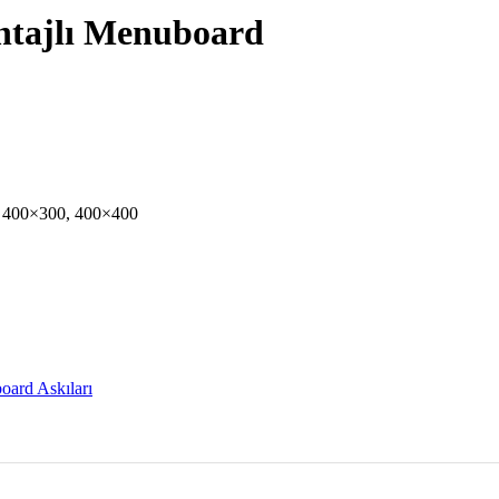
ontajlı Menuboard
,
400×300
,
400×400
ard Askıları