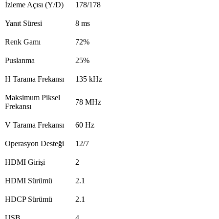
İzleme Açısı (Y/D)
178/178
Yanıt Süresi
8 ms
Renk Gamı
72%
Puslanma
25%
H Tarama Frekansı
135 kHz
Maksimum Piksel
78 MHz
Frekansı
V Tarama Frekansı
60 Hz
Operasyon Desteği
12/7
HDMI Girişi
2
HDMI Sürümü
2.1
HDCP Sürümü
2.1
USB
4