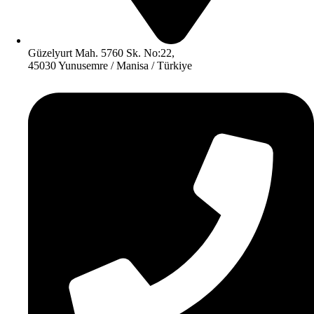
Güzelyurt Mah. 5760 Sk. No:22,
45030 Yunusemre / Manisa / Türkiye