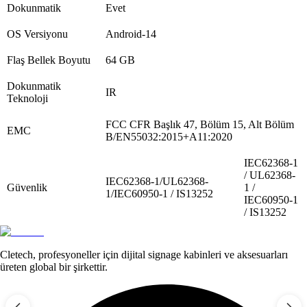
Dokunmatik
Evet
OS Versiyonu
Android-14
Flaş Bellek Boyutu
64 GB
Dokunmatik
IR
Teknoloji
FCC CFR Başlık 47, Bölüm 15, Alt Bölüm
EMC
B/EN55032:2015+A11:2020
IEC62368-1
/ UL62368-
IEC62368-1/UL62368-
Güvenlik
1 /
1/IEC60950-1 / IS13252
IEC60950-1
/ IS13252
Cletech, profesyoneller için dijital signage kabinleri ve aksesuarları
üreten global bir şirkettir.