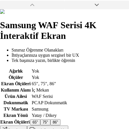
Samsung WAF Serisi 4K
İnteraktif Ekran
Sınırsız Öğrenme Olanakları
İhtiyaçlarınıza uygun sezgisel bir UX
Tek başınıza yazın, birlikte öğrenin
Ağırlık
Yok
Ölçüler
Yok
Ekran Ölçüleri
65"
,
75"
,
86"
Kullanım Alanı
İç Mekan
Ürün Ailesi
WAF Serisi
Dokunmatik
PCAP Dokunmatik
TV Markası
Samsung
Ekran Yönü
Yatay / Dikey
Ekran Ölçüleri
65"
75"
86"