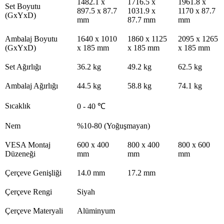
1482.1 x
1716.5 x
1961.8 x
Set Boyutu
897.5 x 87.7
1031.9 x
1170 x 87.7
(GxYxD)
mm
87.7 mm
mm
Ambalaj Boyutu
1640 x 1010
1860 x 1125
2095 x 1265
(GxYxD)
x 185 mm
x 185 mm
x 185 mm
Set Ağırlığı
36.2 kg
49.2 kg
62.5 kg
Ambalaj Ağırlığı
44.5 kg
58.8 kg
74.1 kg
Sıcaklık
0 - 40 ℃
Nem
%10-80 (Yoğuşmayan)
VESA Montaj
600 x 400
800 x 400
800 x 600
Düzeneği
mm
mm
mm
Çerçeve Genişliği
14.0 mm
17.2 mm
Çerçeve Rengi
Siyah
Çerçeve Materyali
Alüminyum