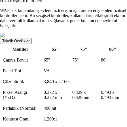
Hızlı Erişim Kontrolleri
WAF, sık kullanılan işlevlere hızlı erişim için önden erişilebilen fiziksel
kontroller içerir. Bu sezgisel kontroller, kullanıcıların etkileşimli ekranı
daha verimli kullanmalarını sağlayarak genel kullanıcı deneyimini
iyileştirir.
Teknik Özellikler
Monitör
65"
75"
86"
Çapraz Boyut
65"
75"
86"
Panel Tipi
VA
Çözünürlük
3,840 x 2,160
Piksel Aralığı
0.372 x
0.429 x
0.493 x
(YxD)
0.372 mm
0.429 mm
0.493 mm
Parlaklık (Normal)
400 nit
Kontrast Oranı
1,200:1