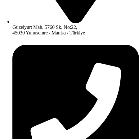
Güzelyurt Mah. 5760 Sk. No:22,
45030 Yunusemre / Manisa / Türkiye