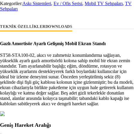
Kategoriler:
Askı Sistemleri
,
Ev / Ofis Serisi
,
Mobil TV Sehpaları
,
TV
Sehpaları
TEKNIK ÖZELLIKLER
DOWNLOADS
Gazlı Amortisör Ayarlı Gelişmiş Mobil Ekran Standı
ST58-STA100-02, akıcı ve zahmetsiz konumlandırma sağlayan,
yükseklik ayarlı gazlı amortisörlü kolona sahip mobil bir ekran zemin
standıdır. Tam ayarlanabilir başlığı; eğim, döndürme, rotasyon ve
yükseklik ayarlarını destekleyerek farklı boylardaki kullanıcılar için
ideal bir izleme deneyimi sunar. Önceden yerleştirilmiş sekiz (8)
şeklinde dişi fişli güç kablosu kolonun içine gizlenmiştir; bu da modeli,
ekran cihazlarıyla birlikte paketleme için uygun hale getirerek kullanım
kolaylığı ve katma değer sağlar. Beş adet gizli tekerlekle donatılan
stand, alanlar arasında kolayca taşınabilir; tabandaki kablo kapağı ise
kabloları sabitleyerek akıcı ve dengeli hareket sağlar.
Geniş Hareket Aralığı