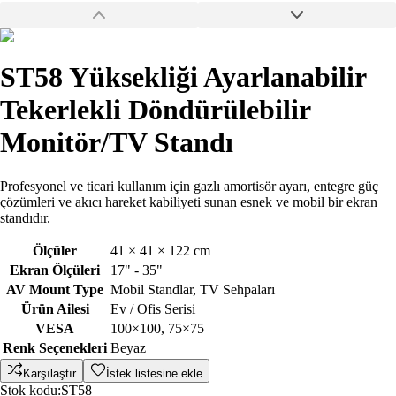
ST58 Yüksekliği Ayarlanabilir
Tekerlekli Döndürülebilir
Monitör/TV Standı
Profesyonel ve ticari kullanım için gazlı amortisör ayarı, entegre güç
çözümleri ve akıcı hareket kabiliyeti sunan esnek ve mobil bir ekran
standıdır.
Ölçüler
41 × 41 × 122 cm
Ekran Ölçüleri
17" - 35"
AV Mount Type
Mobil Standlar, TV Sehpaları
Ürün Ailesi
Ev / Ofis Serisi
VESA
100×100, 75×75
Renk Seçenekleri
Beyaz
Karşılaştır
İstek listesine ekle
Stok kodu:
ST58