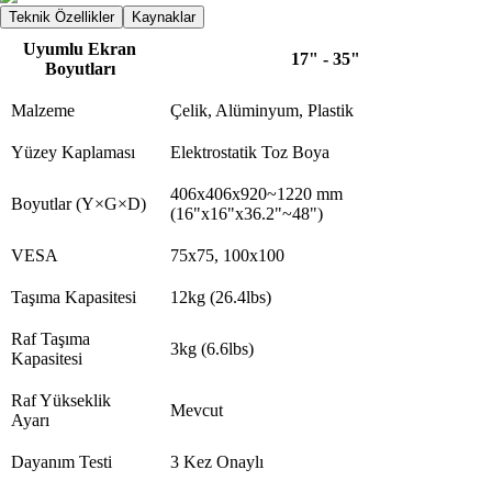
Teknik Özellikler
Kaynaklar
Uyumlu Ekran
17" - 35"
Boyutları
Malzeme
Çelik, Alüminyum, Plastik
Yüzey Kaplaması
Elektrostatik Toz Boya
406x406x920~1220 mm
Boyutlar (Y×G×D)
(16"x16"x36.2"~48")
VESA
75x75, 100x100
Taşıma Kapasitesi
12kg (26.4lbs)
Raf Taşıma
3kg (6.6lbs)
Kapasitesi
Raf Yükseklik
Mevcut
Ayarı
Dayanım Testi
3 Kez Onaylı